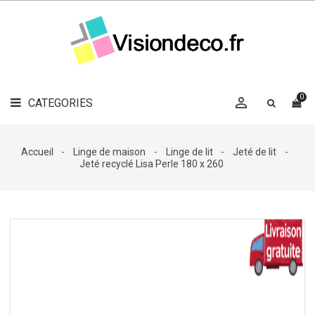
LE
MAG
CATEGORIES
DÉCO

OBJETS
DÉCO
0

CATEGORIES

LINGE
DE
MAISON
Accueil
Linge de maison
Linge de lit
Jeté de lit
Jeté recyclé Lisa Perle 180 x 260
DÉCO
OUTDOOR

ACCESSOIRES