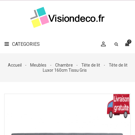
LE
MAG
CATEGORIES
DÉCO

OBJETS
DÉCO
0

CATEGORIES

LINGE
DE
MAISON
Accueil
Meubles
Chambre
Tête de lit
Tête de lit
Luxor 160cm Tissu Gris
DÉCO
OUTDOOR

ACCESSOIRES