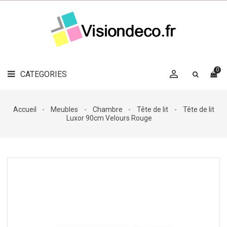
LE
MAG
CATEGORIES
DÉCO

OBJETS
DÉCO
0

CATEGORIES

LINGE
DE
MAISON
Accueil
Meubles
Chambre
Tête de lit
Tête de lit
Luxor 90cm Velours Rouge
DÉCO
OUTDOOR

ACCESSOIRES