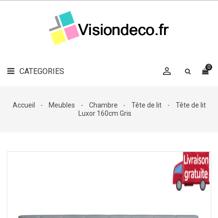
LE
MAG
CATEGORIES
DÉCO

OBJETS
DÉCO
0

CATEGORIES

LINGE
DE
MAISON
Accueil
Meubles
Chambre
Tête de lit
Tête de lit
Luxor 160cm Gris
DÉCO
OUTDOOR

ACCESSOIRES