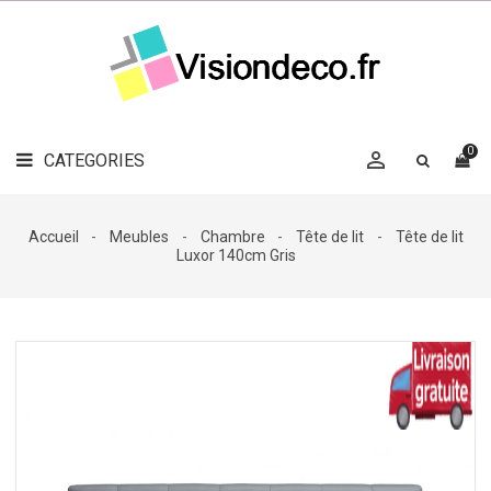
LE
MAG
CATEGORIES
DÉCO

OBJETS
DÉCO
0

CATEGORIES

LINGE
DE
MAISON
Accueil
Meubles
Chambre
Tête de lit
Tête de lit
Luxor 140cm Gris
DÉCO
OUTDOOR

ACCESSOIRES