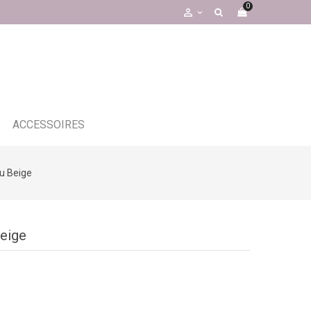
0

ACCESSOIRES
su Beige
Beige