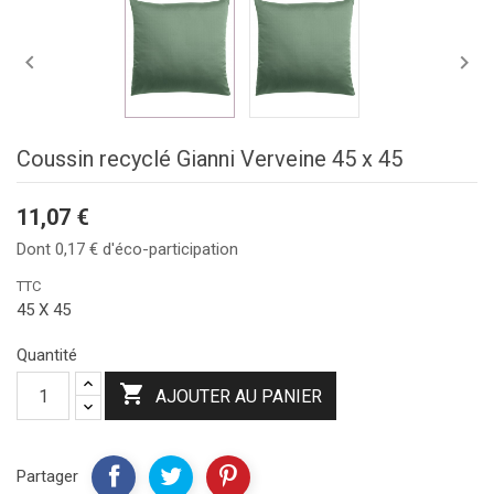


Coussin recyclé Gianni Verveine 45 x 45
11,07 €
Dont 0,17 € d'éco-participation
TTC
45 X 45
Quantité

AJOUTER AU PANIER
Partager