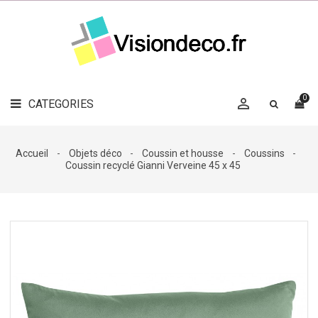
LE
MAG
CATEGORIES
DÉCO

OBJETS
DÉCO
0

CATEGORIES

LINGE
DE
MAISON
Accueil
Objets déco
Coussin et housse
Coussins
Coussin recyclé Gianni Verveine 45 x 45
DÉCO
OUTDOOR

ACCESSOIRES