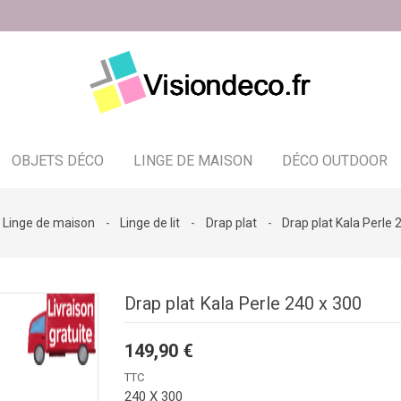
OBJETS DÉCO
LINGE DE MAISON
DÉCO OUTDOOR
Bougeoir - photophore - bougies
Linge de maison
Linge de lit
Drap plat
Drap plat Kala Perle 
Drap plat Kala Perle 240 x 300
149,90 €
TTC
240 X 300