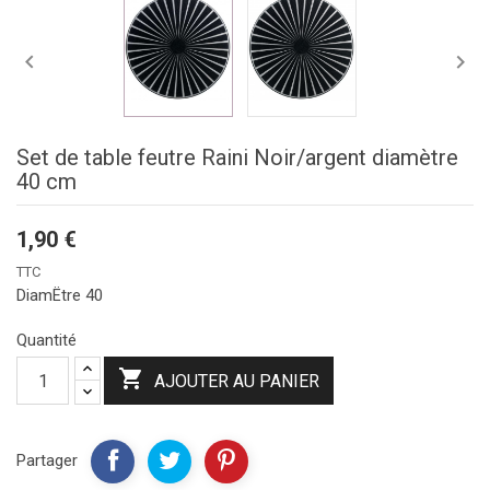


Set de table feutre Raini Noir/argent diamètre
40 cm
1,90 €
TTC
DiamËtre 40
Quantité

AJOUTER AU PANIER
Partager