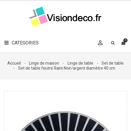
LE
MAG
CATEGORIES
DÉCO

OBJETS
DÉCO
0

CATEGORIES

LINGE
DE
MAISON
Accueil
Linge de maison
Linge de table
Set de table
Set de table feutre Raini Noir/argent diamètre 40 cm
DÉCO
OUTDOOR

ACCESSOIRES