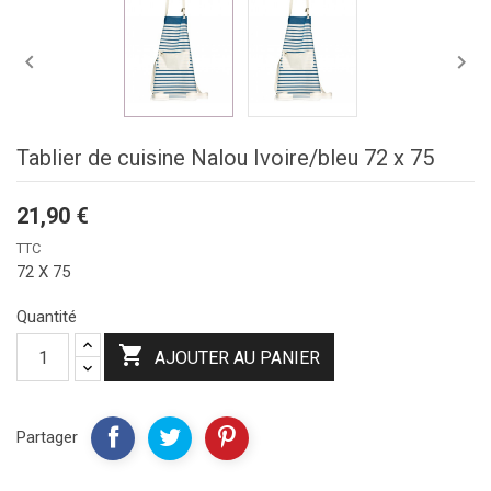


Tablier de cuisine Nalou Ivoire/bleu 72 x 75
21,90 €
TTC
72 X 75
Quantité

AJOUTER AU PANIER
Partager