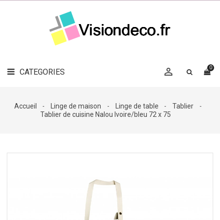
LE
MAG
CATEGORIES
DÉCO

OBJETS
DÉCO
0

CATEGORIES

LINGE
DE
MAISON
Accueil
Linge de maison
Linge de table
Tablier
Tablier de cuisine Nalou Ivoire/bleu 72 x 75
DÉCO
OUTDOOR

ACCESSOIRES