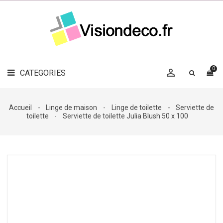
LE
MAG
CATEGORIES
DÉCO

OBJETS
DÉCO
0

CATEGORIES

LINGE
DE
MAISON
Accueil
Linge de maison
Linge de toilette
Serviette de
toilette
Serviette de toilette Julia Blush 50 x 100
DÉCO
OUTDOOR

ACCESSOIRES