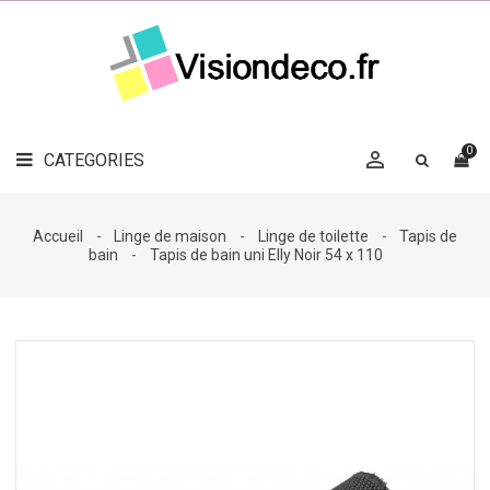
LE
MAG
CATEGORIES
DÉCO

OBJETS
DÉCO
0

CATEGORIES

LINGE
DE
MAISON
Accueil
Linge de maison
Linge de toilette
Tapis de
bain
Tapis de bain uni Elly Noir 54 x 110
DÉCO
OUTDOOR

ACCESSOIRES