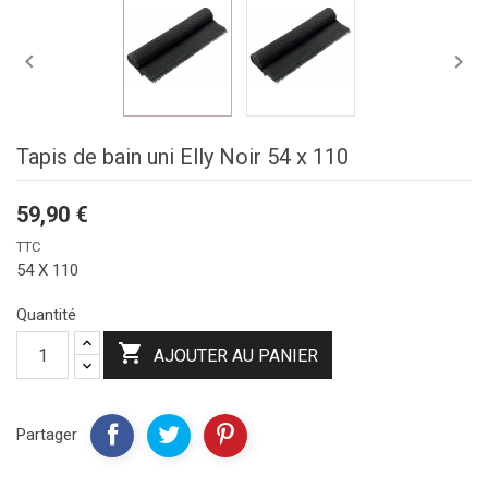


Tapis de bain uni Elly Noir 54 x 110
59,90 €
TTC
54 X 110
Quantité

AJOUTER AU PANIER
Partager