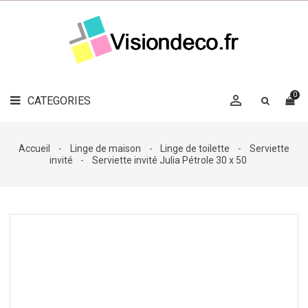
LE
MAG
CATEGORIES
DÉCO

OBJETS
DÉCO
0

CATEGORIES

LINGE
DE
MAISON
Accueil
Linge de maison
Linge de toilette
Serviette
invité
Serviette invité Julia Pétrole 30 x 50
DÉCO
OUTDOOR

ACCESSOIRES