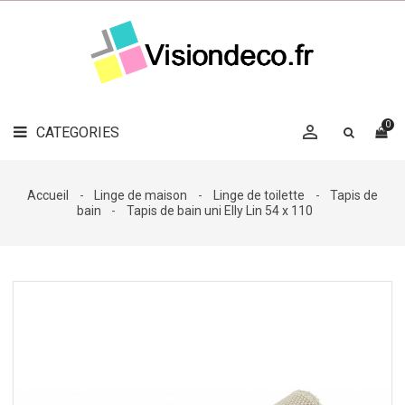
LE
MAG
CATEGORIES
DÉCO

OBJETS
DÉCO
0

CATEGORIES

LINGE
DE
MAISON
Accueil
Linge de maison
Linge de toilette
Tapis de
bain
Tapis de bain uni Elly Lin 54 x 110
DÉCO
OUTDOOR

ACCESSOIRES