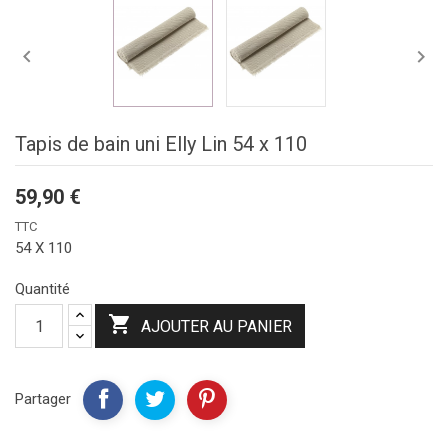


Tapis de bain uni Elly Lin 54 x 110
59,90 €
TTC
54 X 110
Quantité

AJOUTER AU PANIER
Partager