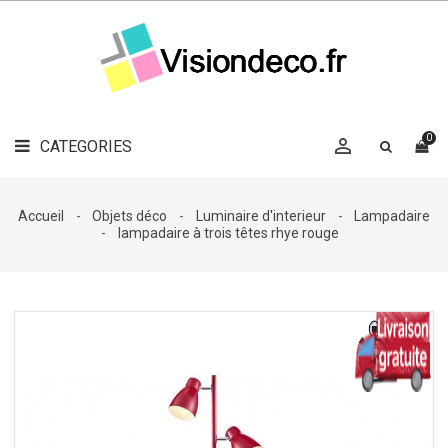
LE
MAG
CATEGORIES
DÉCO

OBJETS
DÉCO
0

CATEGORIES

LINGE
DE
MAISON
Accueil
Objets déco
Luminaire d'interieur
Lampadaire
lampadaire à trois têtes rhye rouge
DÉCO
OUTDOOR

ACCESSOIRES