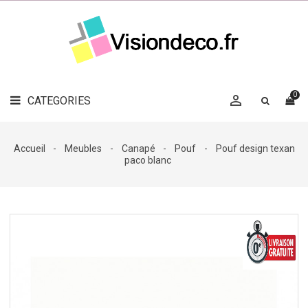
LE
MAG
CATEGORIES
DÉCO

OBJETS
DÉCO
0

CATEGORIES

LINGE
DE
MAISON
Accueil
Meubles
Canapé
Pouf
Pouf design texan
paco blanc
DÉCO
OUTDOOR

ACCESSOIRES