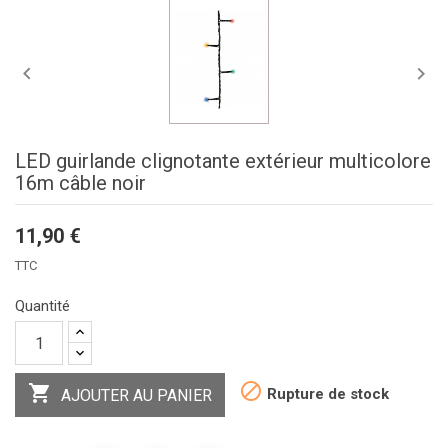


LED guirlande clignotante extérieur multicolore
16m câble noir
11,90 €
TTC
Quantité


Rupture de stock
AJOUTER AU PANIER