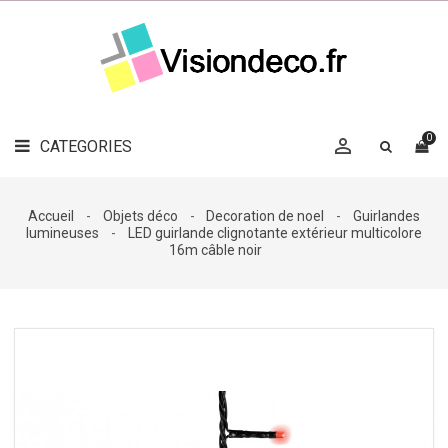
LE
MAG
CATEGORIES
DÉCO

OBJETS
DÉCO
0

CATEGORIES

LINGE
DE
MAISON
Accueil
Objets déco
Decoration de noel
Guirlandes
lumineuses
LED guirlande clignotante extérieur multicolore
DÉCO
16m câble noir
OUTDOOR

ACCESSOIRES