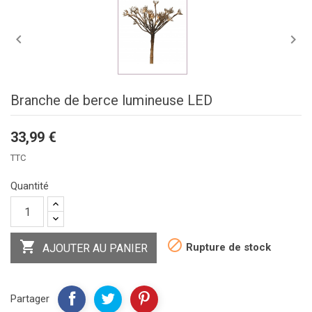


Branche de berce lumineuse LED
33,99 €
TTC
Quantité


Rupture de stock
AJOUTER AU PANIER
Partager