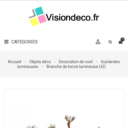
LE
MAG
CATEGORIES
DÉCO

OBJETS
DÉCO
0

CATEGORIES

LINGE
DE
MAISON
Accueil
Objets déco
Decoration de noel
Guirlandes
lumineuses
Branche de berce lumineuse LED
DÉCO
OUTDOOR

ACCESSOIRES