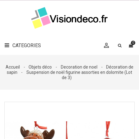
LE
MAG
CATEGORIES
DÉCO

OBJETS
DÉCO
0

CATEGORIES

LINGE
DE
MAISON
Accueil
Objets déco
Decoration de noel
Décoration de
sapin
Suspension de noël figurine assorties en dolomite (Lot
DÉCO
de 3)
OUTDOOR

ACCESSOIRES