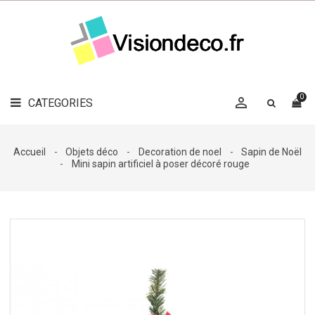
LE
MAG
CATEGORIES
DÉCO

OBJETS
DÉCO
0

CATEGORIES

LINGE
DE
MAISON
Accueil
Objets déco
Decoration de noel
Sapin de Noël
Mini sapin artificiel à poser décoré rouge
DÉCO
OUTDOOR

ACCESSOIRES