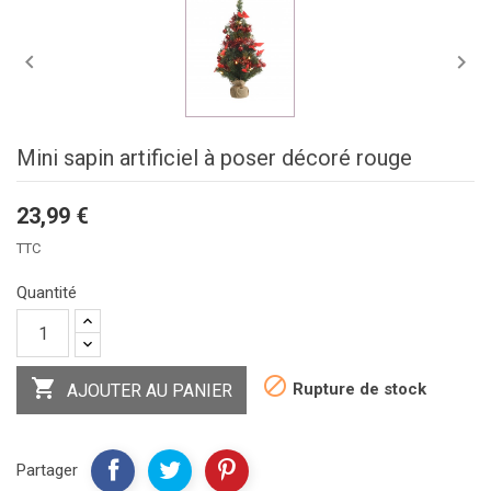


Mini sapin artificiel à poser décoré rouge
23,99 €
TTC
Quantité


Rupture de stock
AJOUTER AU PANIER
Partager