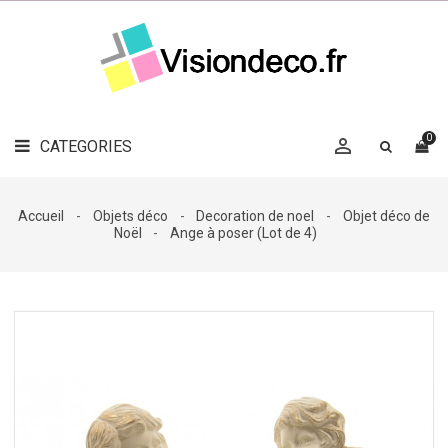
LE
MAG
CATEGORIES
DÉCO

OBJETS
DÉCO
0

CATEGORIES

LINGE
DE
MAISON
Accueil
Objets déco
Decoration de noel
Objet déco de
Noël
Ange à poser (Lot de 4)
DÉCO
OUTDOOR

ACCESSOIRES