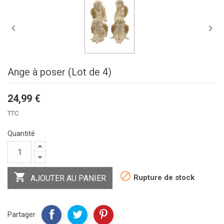


Ange à poser (Lot de 4)
24,99 €
TTC
Quantité


Rupture de stock
AJOUTER AU PANIER
Partager