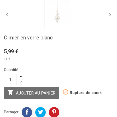


Cimier en verre blanc
5,99 €
TTC
Quantité


Rupture de stock
AJOUTER AU PANIER
Partager