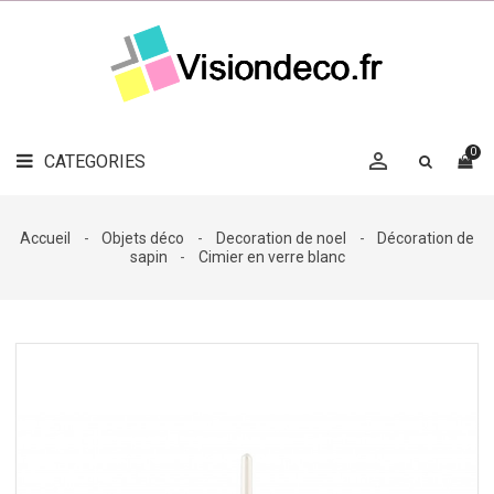
LE
MAG
CATEGORIES
DÉCO

OBJETS
DÉCO
0

CATEGORIES

LINGE
DE
MAISON
Accueil
Objets déco
Decoration de noel
Décoration de
sapin
Cimier en verre blanc
DÉCO
OUTDOOR

ACCESSOIRES