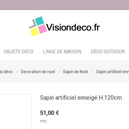
OBJETS DÉCO
LINGE DE MAISON
DÉCO OUTDOOR
Bougeoir - photophore - bougies
ts déco
Decoration de noel
Sapin de Noël
Sapin artificiel e
Sapin artificiel enneigé H.120cm
51,00 €
TTC