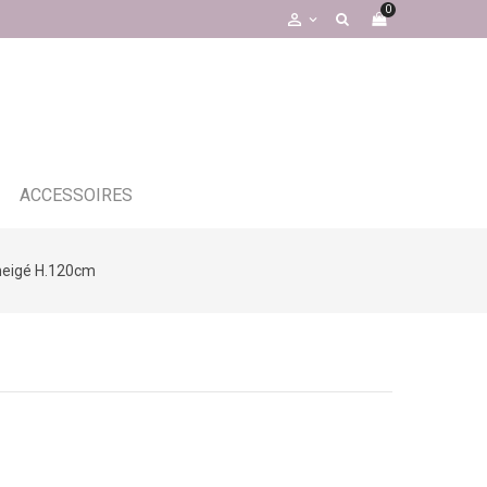
0

ACCESSOIRES
nneigé H.120cm