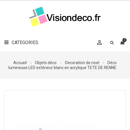
LE
MAG
CATEGORIES
DÉCO

OBJETS
DÉCO
0

CATEGORIES

LINGE
DE
MAISON
Accueil
Objets déco
Decoration de noel
Déco
lumineuse LED extérieur blanc en acrylique TETE DE RENNE
DÉCO
OUTDOOR

ACCESSOIRES