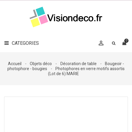
LE
MAG
CATEGORIES
DÉCO

OBJETS
DÉCO
0

CATEGORIES

LINGE
DE
MAISON
Accueil
Objets déco
Décoration de table
Bougeoir -
photophore - bougies
Photophores en verre motifs assortis
DÉCO
(Lot de 6) MARIE
OUTDOOR

ACCESSOIRES