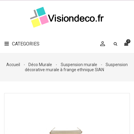
LE
MAG
CATEGORIES
DÉCO

OBJETS
DÉCO
0

CATEGORIES

LINGE
DE
MAISON
Accueil
Déco Murale
Suspension murale
Suspension
décorative murale à frange ethnique SIAN
DÉCO
OUTDOOR

ACCESSOIRES