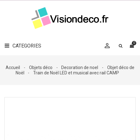
LE
MAG
CATEGORIES
DÉCO

OBJETS
DÉCO
0

CATEGORIES

LINGE
DE
MAISON
Accueil
Objets déco
Decoration de noel
Objet déco de
Noël
Train de Noël LED et musical avec rail CAMP
DÉCO
OUTDOOR

ACCESSOIRES