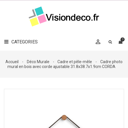
LE
MAG
CATEGORIES
DÉCO

OBJETS
DÉCO
0

CATEGORIES

LINGE
DE
MAISON
Accueil
Déco Murale
Cadre et pêle-mêle
Cadre photo
mural en bois avec corde ajustable 31.8x38.7x1.9cm CORDA
DÉCO
OUTDOOR

ACCESSOIRES