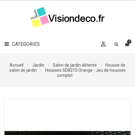
LE
MAG
CATEGORIES
DÉCO

OBJETS
DÉCO
0

CATEGORIES

LINGE
DE
MAISON
Accueil
Jardin
Salon de jardin détente
Housse de
salon de jardin
Housses SD8215 Orange - Jeu de housses
DÉCO
complet
OUTDOOR

ACCESSOIRES