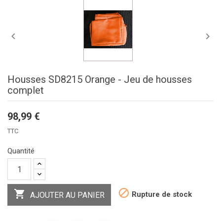


Housses SD8215 Orange - Jeu de housses
complet
98,99 €
TTC
Quantité


Rupture de stock
AJOUTER AU PANIER