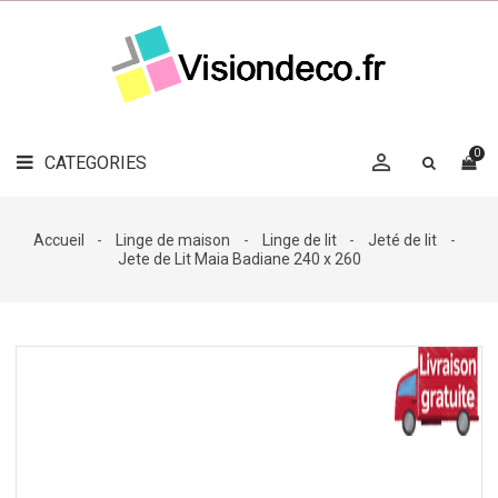
LE
MAG
CATEGORIES
DÉCO

OBJETS
DÉCO
0

CATEGORIES

LINGE
DE
MAISON
Accueil
Linge de maison
Linge de lit
Jeté de lit
Jete de Lit Maia Badiane 240 x 260
DÉCO
OUTDOOR

ACCESSOIRES