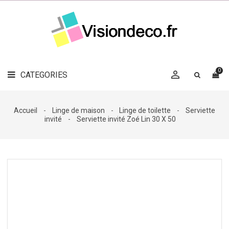
LE
MAG
CATEGORIES
DÉCO

OBJETS
DÉCO
0

CATEGORIES

LINGE
DE
MAISON
Accueil
Linge de maison
Linge de toilette
Serviette
invité
Serviette invité Zoé Lin 30 X 50
DÉCO
OUTDOOR

ACCESSOIRES